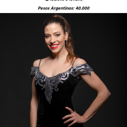
Pesos Argentinos: 40.000
Banco Galicia
GISELA PAULA NATOLI
CBU: 00700276-30004037248157
ALIAS: MUELLE.ABUELO.MADRID
Pago Internacional
Full Evento ( Sábado 15 y Domingo 16 de Agosto)
USD 70
https://paypal.me/GiselaNatoli