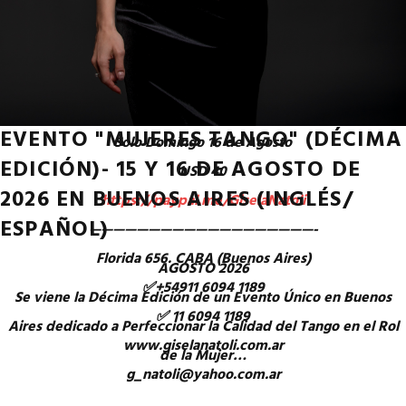
Solo Sábado 15 de Agosto
USD 40
https://paypal.me/GiselaNatoli
EVENTO "MUJERES TANGO" (DÉCIMA
Solo Domingo 16 de Agosto
EDICIÓN)- 15 Y 16 DE AGOSTO DE
USD 40
2026 EN BUENOS AIRES (INGLÉS/
https://paypal.me/GiselaNatoli
ESPAÑOL)
———————————————————-
Florida 656. CABA (Buenos Aires)
AGOSTO 2026
✅+54911 6094 1189
Se viene la Décima Edición de un Evento Único en Buenos
✅ 11 6094 1189
Aires dedicado a Perfeccionar la Calidad del Tango en el Rol
www.giselanatoli.com.ar
de la Mujer…
g_natoli@yahoo.com.ar