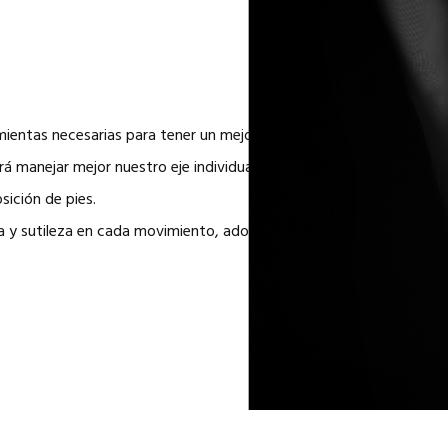
ramientas necesarias para tener un mejor dominio de nuestro cuerpo 
rá manejar mejor nuestro eje individual e independiente, nuestra post
sición de pies.
 y sutileza en cada movimiento, adornos, musicalidad, pausa y v