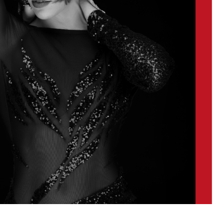
al bailar Tango.
ura y elegancia, como dirigir el peso a tierra, la
elocidad y ejecución de pivots comprendiendo cuando se