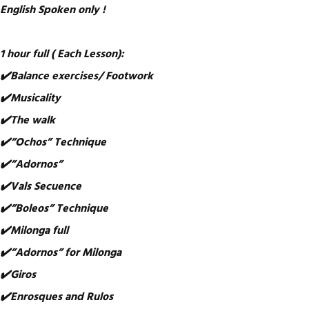
English Spoken only !
1 hour full ( Each Lesson):
✔️Balance exercises/ Footwork
✔️Musicality
✔️The walk
✔️”Ochos” Technique
✔️”Adornos”
✔️Vals Secuence
✔️”Boleos” Technique
✔️Milonga full
✔️”Adornos” for Milonga
✔️Giros
✔️Enrosques and Rulos